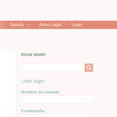
Galería
Aviso Legal
Login
User
Iniciar sesión
menu
Search
Search
User login
Nombre de usuario
Contraseña