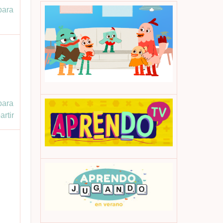
para
para
rtir